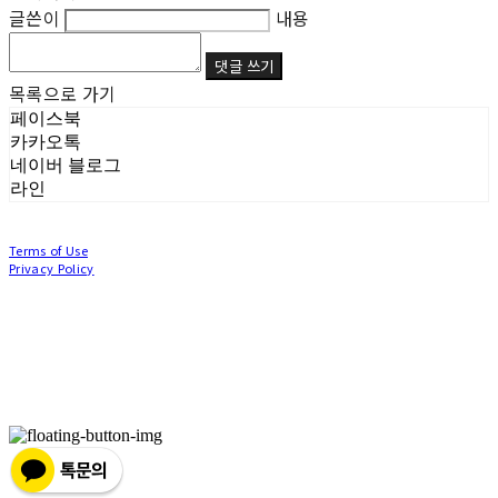
글쓴이
내용
댓글 쓰기
목록으로 가기
페이스북
카카오톡
네이버 블로그
라인
Terms of Use
Privacy Policy
Confirm Entrepreneur Information
Company Name: (주)눙눙이 | Owner: 이윤주, 조창원 | Personal Info Manager: 이윤주, 조
창원 | Phone Number: 0507-1370-3379 | Email: nungnunge8@gmail.com
Address: 경기도 부천시 성곡로63번길 104, 3층 | Business Registration Number:
386-87-
01511
| Business License:
2020-경기부천-0253
| Hosting by sixshop