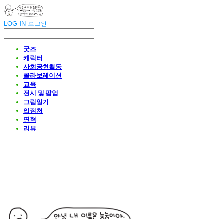
LOG IN
로그인
굿즈
캐릭터
사회공헌활동
콜라보레이션
교육
전시 및 팝업
그림일기
입점처
연혁
리뷰