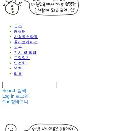
굿즈
캐릭터
사회공헌활동
콜라보레이션
교육
전시 및 팝업
그림일기
입점처
연혁
리뷰
Search
검색
Log In
로그인
Cart
장바구니