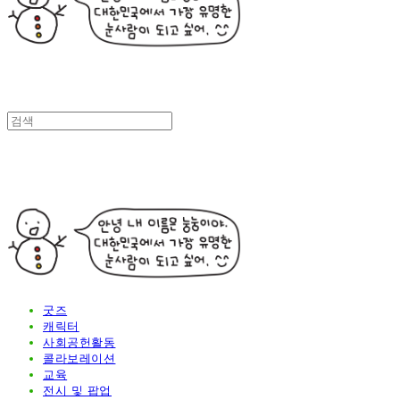
굿즈
캐릭터
사회공헌활동
콜라보레이션
교육
전시 및 팝업