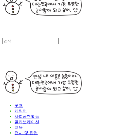
굿즈
캐릭터
사회공헌활동
콜라보레이션
교육
전시 및 팝업