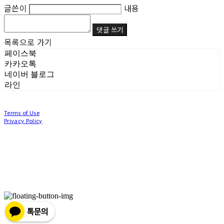
글쓴이
내용
댓글 쓰기
목록으로 가기
페이스북
카카오톡
네이버 블로그
라인
Terms of Use
Privacy Policy
Confirm Entrepreneur Information
Company Name: (주)눙눙이 | Owner: 이윤주, 조창원 | Personal Info Manager: 이윤주, 조
창원 | Phone Number: 0507-1370-3379 | Email: nungnunge8@gmail.com
Address: 경기도 부천시 성곡로63번길 104, 3층 | Business Registration Number:
386-87-
01511
| Business License:
2020-경기부천-0253
| Hosting by sixshop