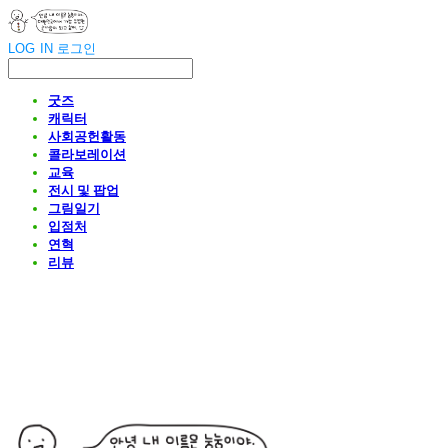
LOG IN
로그인
굿즈
캐릭터
사회공헌활동
콜라보레이션
교육
전시 및 팝업
그림일기
입점처
연혁
리뷰