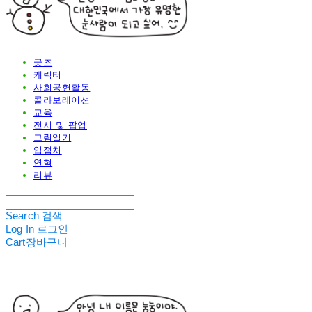
굿즈
캐릭터
사회공헌활동
콜라보레이션
교육
전시 및 팝업
그림일기
입점처
연혁
리뷰
Search
검색
Log In
로그인
Cart
장바구니