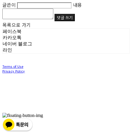
글쓴이
내용
댓글 쓰기
목록으로 가기
페이스북
카카오톡
네이버 블로그
라인
Terms of Use
Privacy Policy
Confirm Entrepreneur Information
Company Name: (주)눙눙이 | Owner: 이윤주, 조창원 | Personal Info Manager: 이윤주, 조
창원 | Phone Number: 0507-1370-3379 | Email: nungnunge8@gmail.com
Address: 경기도 부천시 성곡로63번길 104, 3층 | Business Registration Number:
386-87-
01511
| Business License:
2020-경기부천-0253
| Hosting by sixshop