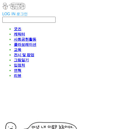
LOG IN
로그인
굿즈
캐릭터
사회공헌활동
콜라보레이션
교육
전시 및 팝업
그림일기
입점처
연혁
리뷰