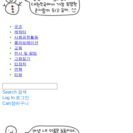
굿즈
캐릭터
사회공헌활동
콜라보레이션
교육
전시 및 팝업
그림일기
입점처
연혁
리뷰
Search
검색
Log In
로그인
Cart
장바구니