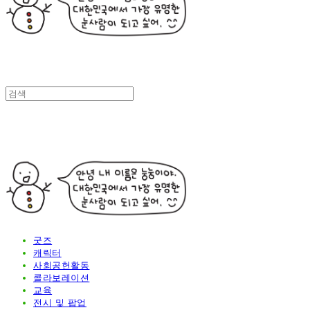
굿즈
캐릭터
사회공헌활동
콜라보레이션
교육
전시 및 팝업