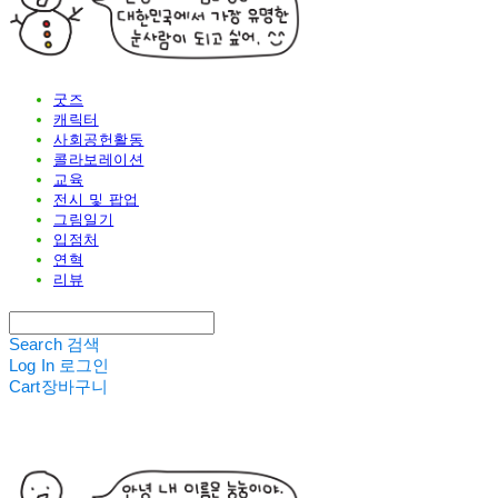
굿즈
캐릭터
사회공헌활동
콜라보레이션
교육
전시 및 팝업
그림일기
입점처
연혁
리뷰
Search
검색
Log In
로그인
Cart
장바구니