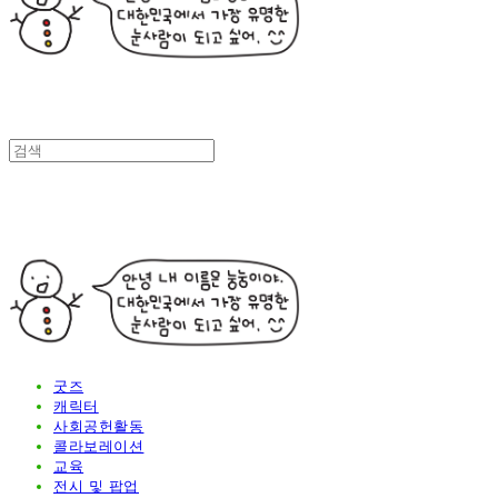
굿즈
캐릭터
사회공헌활동
콜라보레이션
교육
전시 및 팝업