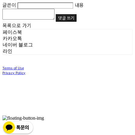
글쓴이
내용
댓글 쓰기
목록으로 가기
페이스북
카카오톡
네이버 블로그
라인
Terms of Use
Privacy Policy
Confirm Entrepreneur Information
Company Name: (주)눙눙이 | Owner: 이윤주, 조창원 | Personal Info Manager: 이윤주, 조
창원 | Phone Number: 0507-1370-3379 | Email: nungnunge8@gmail.com
Address: 경기도 부천시 성곡로63번길 104, 3층 | Business Registration Number:
386-87-
01511
| Business License:
2020-경기부천-0253
| Hosting by sixshop