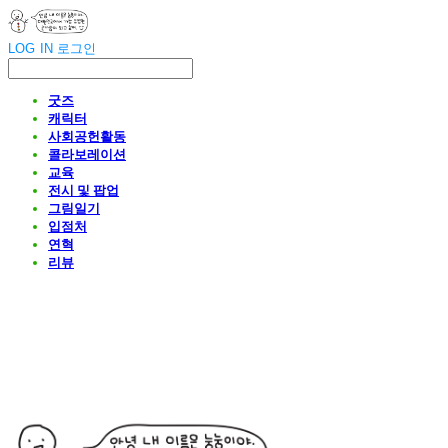
LOG IN
로그인
굿즈
캐릭터
사회공헌활동
콜라보레이션
교육
전시 및 팝업
그림일기
입점처
연혁
리뷰