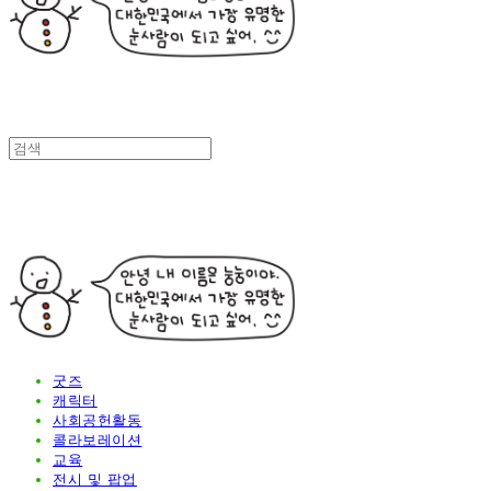
굿즈
캐릭터
사회공헌활동
콜라보레이션
교육
전시 및 팝업