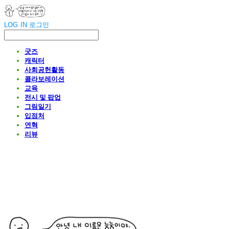
LOG IN
로그인
굿즈
캐릭터
사회공헌활동
콜라보레이션
교육
전시 및 팝업
그림일기
입점처
연혁
리뷰