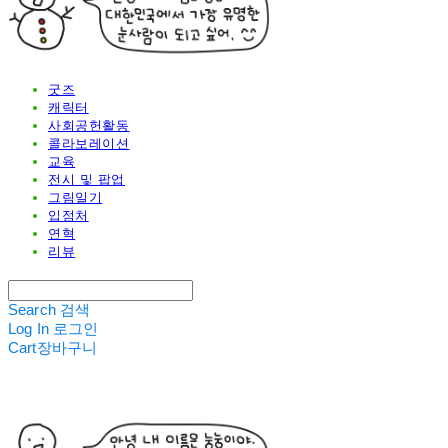
굿즈
캐릭터
사회공헌활동
콜라보레이션
교육
전시 및 팝업
그림일기
입점처
연혁
리뷰
Search
검색
Log In
로그인
Cart
장바구니