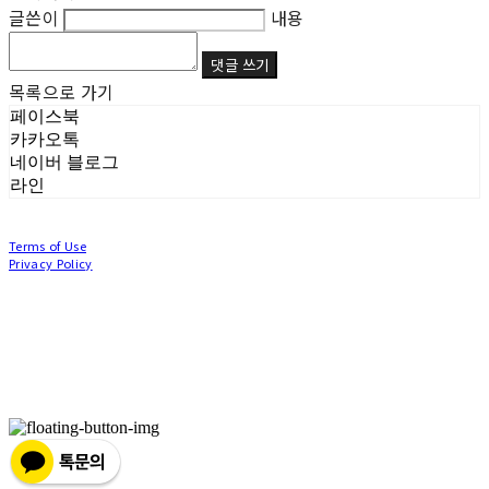
글쓴이
내용
댓글 쓰기
목록으로 가기
페이스북
카카오톡
네이버 블로그
라인
Terms of Use
Privacy Policy
Confirm Entrepreneur Information
Company Name: (주)눙눙이 | Owner: 이윤주, 조창원 | Personal Info Manager: 이윤주, 조
창원 | Phone Number: 0507-1370-3379 | Email: nungnunge8@gmail.com
Address: 경기도 부천시 성곡로63번길 104, 3층 | Business Registration Number:
386-87-
01511
| Business License:
2020-경기부천-0253
| Hosting by sixshop