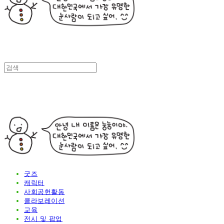
굿즈
캐릭터
사회공헌활동
콜라보레이션
교육
전시 및 팝업