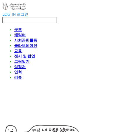
LOG IN
로그인
굿즈
캐릭터
사회공헌활동
콜라보레이션
교육
전시 및 팝업
그림일기
입점처
연혁
리뷰