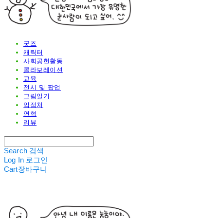
굿즈
캐릭터
사회공헌활동
콜라보레이션
교육
전시 및 팝업
그림일기
입점처
연혁
리뷰
Search
검색
Log In
로그인
Cart
장바구니