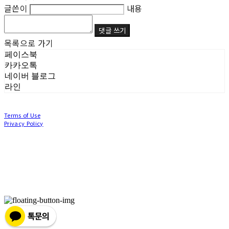
글쓴이
내용
댓글 쓰기
목록으로 가기
페이스북
카카오톡
네이버 블로그
라인
Terms of Use
Privacy Policy
Confirm Entrepreneur Information
Company Name: (주)눙눙이 | Owner: 이윤주, 조창원 | Personal Info Manager: 이윤주, 조
창원 | Phone Number: 0507-1370-3379 | Email: nungnunge8@gmail.com
Address: 경기도 부천시 성곡로63번길 104, 3층 | Business Registration Number:
386-87-
01511
| Business License:
2020-경기부천-0253
| Hosting by sixshop