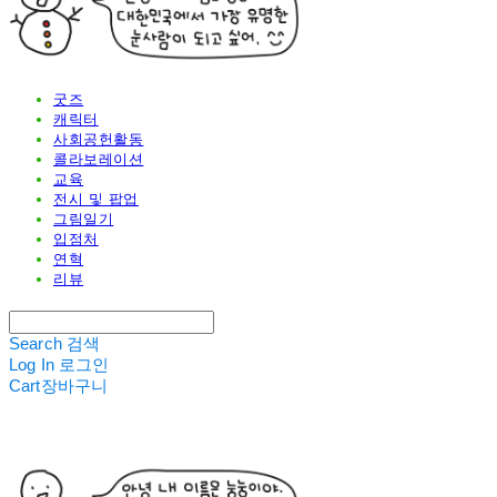
굿즈
캐릭터
사회공헌활동
콜라보레이션
교육
전시 및 팝업
그림일기
입점처
연혁
리뷰
Search
검색
Log In
로그인
Cart
장바구니