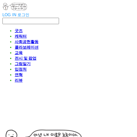
LOG IN
로그인
굿즈
캐릭터
사회공헌활동
콜라보레이션
교육
전시 및 팝업
그림일기
입점처
연혁
리뷰