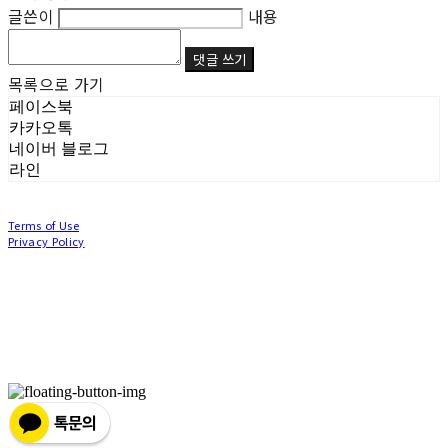
글쓴이
내용
댓글 쓰기
목록으로 가기
페이스북
카카오톡
네이버 블로그
라인
Terms of Use
Privacy Policy
Confirm Entrepreneur Information
Company Name: (주)눙눙이 | Owner: 이윤주, 조창원 | Personal Info Manager: 이윤주, 조
창원 | Phone Number: 0507-1370-3379 | Email: nungnunge8@gmail.com
Address: 경기도 부천시 성곡로63번길 104, 3층 | Business Registration Number:
386-87-
01511
| Business License:
2020-경기부천-0253
| Hosting by sixshop