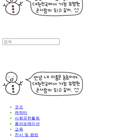
굿즈
캐릭터
사회공헌활동
콜라보레이션
교육
전시 및 팝업