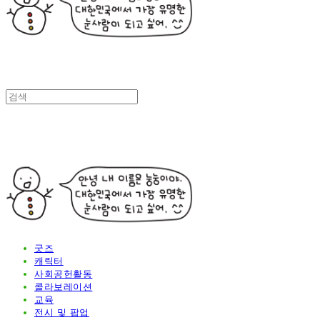
굿즈
캐릭터
사회공헌활동
콜라보레이션
교육
전시 및 팝업