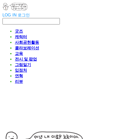
LOG IN
로그인
굿즈
캐릭터
사회공헌활동
콜라보레이션
교육
전시 및 팝업
그림일기
입점처
연혁
리뷰