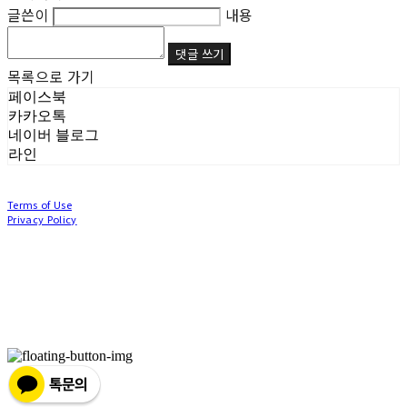
글쓴이
내용
댓글 쓰기
목록으로 가기
페이스북
카카오톡
네이버 블로그
라인
Terms of Use
Privacy Policy
Confirm Entrepreneur Information
Company Name: (주)눙눙이 | Owner: 이윤주, 조창원 | Personal Info Manager: 이윤주, 조
창원 | Phone Number: 0507-1370-3379 | Email: nungnunge8@gmail.com
Address: 경기도 부천시 성곡로63번길 104, 3층 | Business Registration Number:
386-87-
01511
| Business License:
2020-경기부천-0253
| Hosting by sixshop