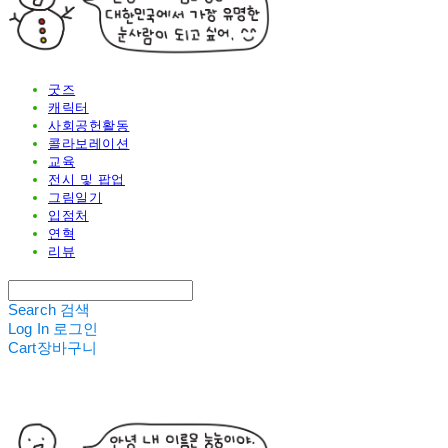
굿즈
캐릭터
사회공헌활동
콜라보레이션
교육
전시 및 팝업
그림일기
입점처
연혁
리뷰
Search
검색
Log In
로그인
Cart
장바구니