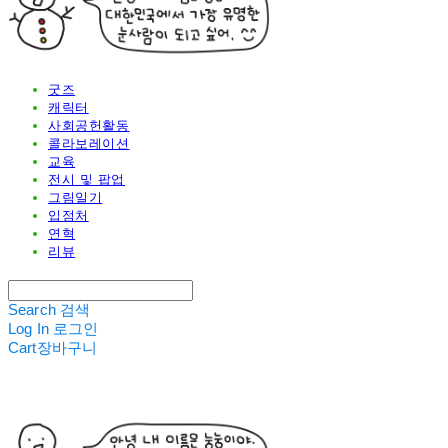
굿즈
캐릭터
사회공헌활동
콜라보레이션
교육
전시 및 팝업
그림일기
입점처
연혁
리뷰
Search
검색
Log In
로그인
Cart
장바구니