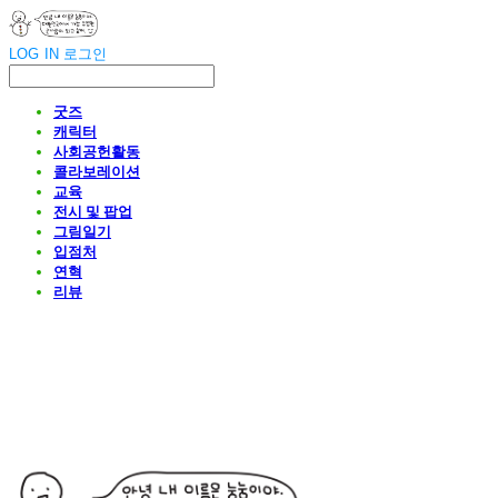
LOG IN
로그인
굿즈
캐릭터
사회공헌활동
콜라보레이션
교육
전시 및 팝업
그림일기
입점처
연혁
리뷰