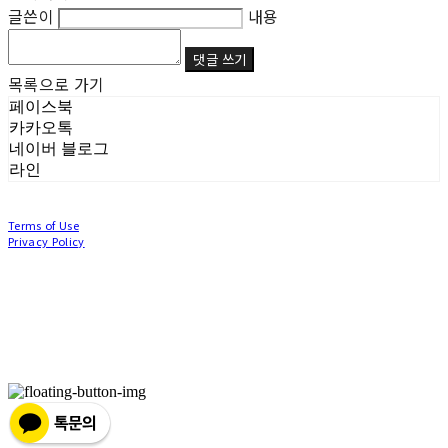
글쓴이
내용
댓글 쓰기
목록으로 가기
페이스북
카카오톡
네이버 블로그
라인
Terms of Use
Privacy Policy
Confirm Entrepreneur Information
Company Name: (주)눙눙이 | Owner: 이윤주, 조창원 | Personal Info Manager: 이윤주, 조
창원 | Phone Number: 0507-1370-3379 | Email: nungnunge8@gmail.com
Address: 경기도 부천시 성곡로63번길 104, 3층 | Business Registration Number:
386-87-
01511
| Business License:
2020-경기부천-0253
| Hosting by sixshop