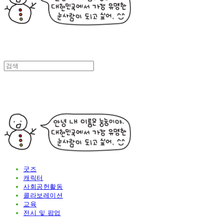
굿즈
캐릭터
사회공헌활동
콜라보레이션
교육
전시 및 팝업