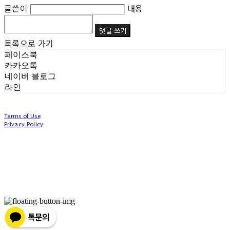
글쓴이
내용
댓글 쓰기
목록으로 가기
페이스북
카카오톡
네이버 블로그
라인
Terms of Use
Privacy Policy
Confirm Entrepreneur Information
Company Name: (주)눙눙이 | Owner: 이윤주, 조창원 | Personal Info Manager: 이윤주, 조
창원 | Phone Number: 0507-1370-3379 | Email: nungnunge8@gmail.com
Address: 경기도 부천시 성곡로63번길 104, 3층 | Business Registration Number:
386-87-
01511
| Business License:
2020-경기부천-0253
| Hosting by sixshop