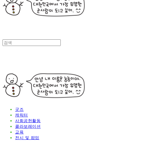
굿즈
캐릭터
사회공헌활동
콜라보레이션
교육
전시 및 팝업