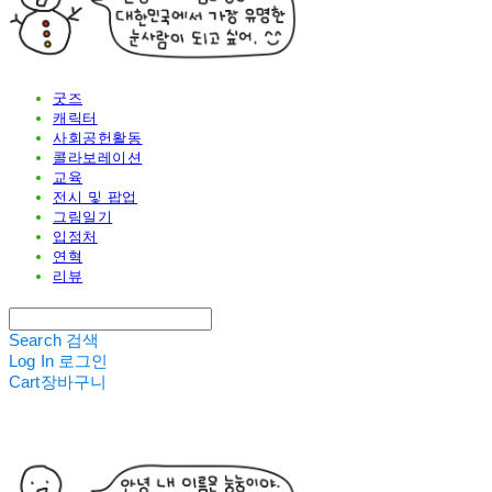
굿즈
캐릭터
사회공헌활동
콜라보레이션
교육
전시 및 팝업
그림일기
입점처
연혁
리뷰
Search
검색
Log In
로그인
Cart
장바구니