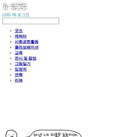
LOG IN
로그인
굿즈
캐릭터
사회공헌활동
콜라보레이션
교육
전시 및 팝업
그림일기
입점처
연혁
리뷰