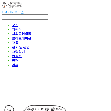
LOG IN
로그인
굿즈
캐릭터
사회공헌활동
콜라보레이션
교육
전시 및 팝업
그림일기
입점처
연혁
리뷰