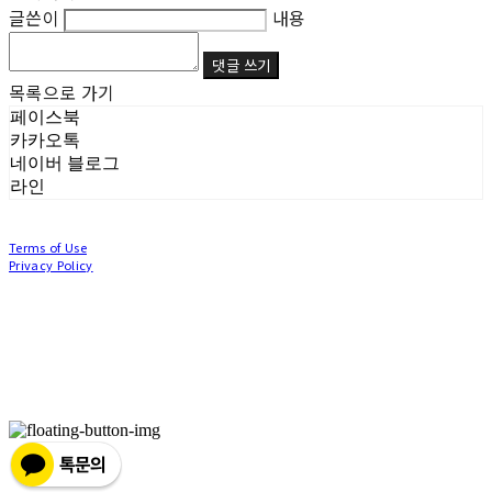
글쓴이
내용
댓글 쓰기
목록으로 가기
페이스북
카카오톡
네이버 블로그
라인
Terms of Use
Privacy Policy
Confirm Entrepreneur Information
Company Name: (주)눙눙이 | Owner: 이윤주, 조창원 | Personal Info Manager: 이윤주, 조
창원 | Phone Number: 0507-1370-3379 | Email: nungnunge8@gmail.com
Address: 경기도 부천시 성곡로63번길 104, 3층 | Business Registration Number:
386-87-
01511
| Business License:
2020-경기부천-0253
| Hosting by sixshop