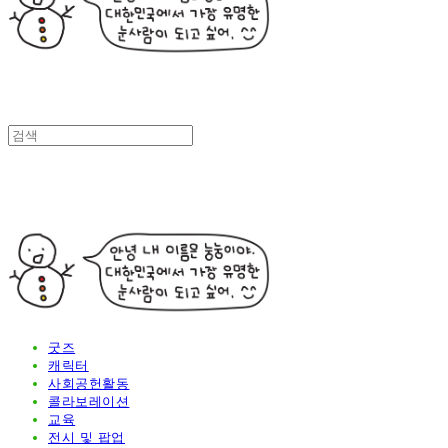
굿즈
캐릭터
사회공헌활동
콜라보레이션
교육
전시 및 팝업