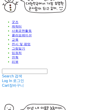
굿즈
캐릭터
사회공헌활동
콜라보레이션
교육
전시 및 팝업
그림일기
입점처
연혁
리뷰
Search
검색
Log In
로그인
Cart
장바구니