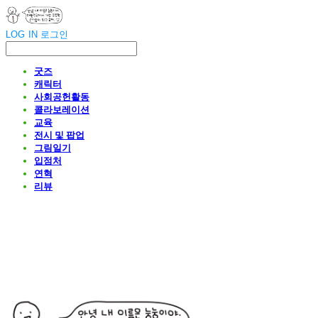
LOG IN
로그인
굿즈
캐릭터
사회공헌활동
콜라보레이션
교육
전시 및 팝업
그림일기
입점처
연혁
리뷰