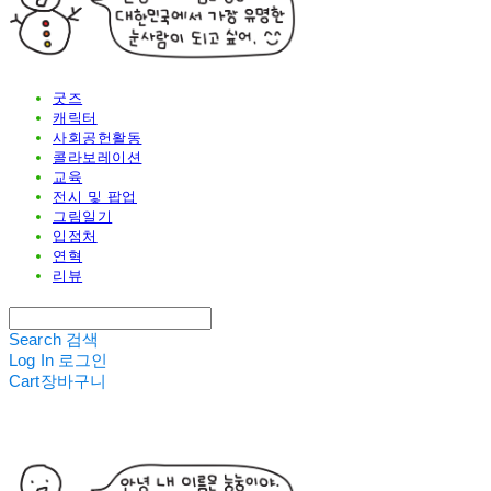
굿즈
캐릭터
사회공헌활동
콜라보레이션
교육
전시 및 팝업
그림일기
입점처
연혁
리뷰
Search
검색
Log In
로그인
Cart
장바구니