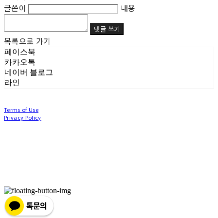
글쓴이
내용
댓글 쓰기
목록으로 가기
페이스북
카카오톡
네이버 블로그
라인
Terms of Use
Privacy Policy
Confirm Entrepreneur Information
Company Name: (주)눙눙이 | Owner: 이윤주, 조창원 | Personal Info Manager: 이윤주, 조
창원 | Phone Number: 0507-1370-3379 | Email: nungnunge8@gmail.com
Address: 경기도 부천시 성곡로63번길 104, 3층 | Business Registration Number:
386-87-
01511
| Business License:
2020-경기부천-0253
| Hosting by sixshop