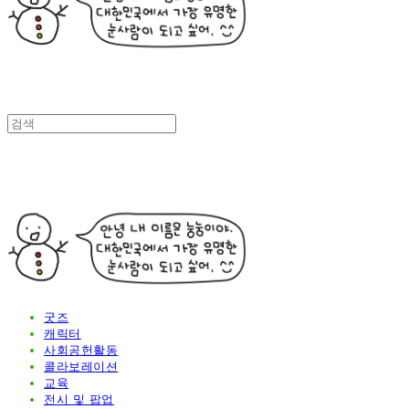
굿즈
캐릭터
사회공헌활동
콜라보레이션
교육
전시 및 팝업