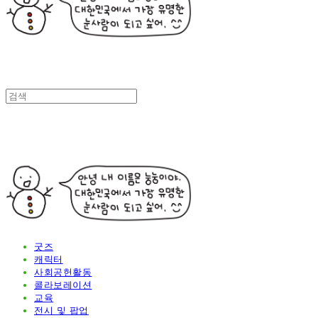
굿즈
캐릭터
사회공헌활동
콜라보레이션
교육
전시 및 팝업