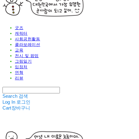
굿즈
캐릭터
사회공헌활동
콜라보레이션
교육
전시 및 팝업
그림일기
입점처
연혁
리뷰
Search
검색
Log In
로그인
Cart
장바구니