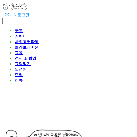
LOG IN
로그인
굿즈
캐릭터
사회공헌활동
콜라보레이션
교육
전시 및 팝업
그림일기
입점처
연혁
리뷰