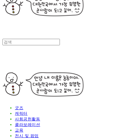
굿즈
캐릭터
사회공헌활동
콜라보레이션
교육
전시 및 팝업