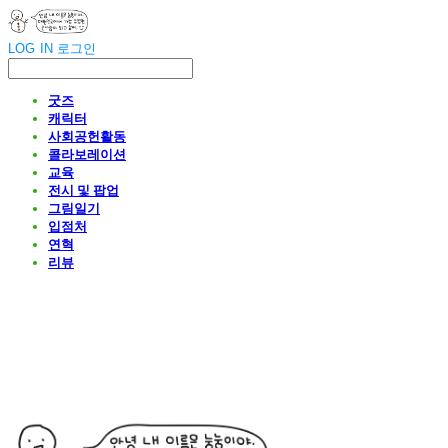
LOG IN
로그인
굿즈
캐릭터
사회공헌활동
콜라보레이션
교육
전시 및 팝업
그림일기
입점처
연혁
리뷰