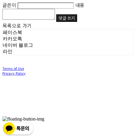
글쓴이
내용
댓글 쓰기
목록으로 가기
페이스북
카카오톡
네이버 블로그
라인
Terms of Use
Privacy Policy
Confirm Entrepreneur Information
Company Name: (주)눙눙이 | Owner: 이윤주, 조창원 | Personal Info Manager: 이윤주, 조
창원 | Phone Number: 0507-1370-3379 | Email: nungnunge8@gmail.com
Address: 경기도 부천시 성곡로63번길 104, 3층 | Business Registration Number:
386-87-
01511
| Business License:
2020-경기부천-0253
| Hosting by sixshop