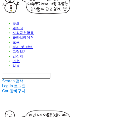
굿즈
캐릭터
사회공헌활동
콜라보레이션
교육
전시 및 팝업
그림일기
입점처
연혁
리뷰
Search
검색
Log In
로그인
Cart
장바구니