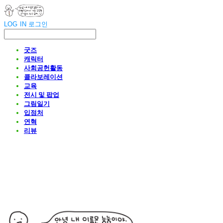
LOG IN
로그인
굿즈
캐릭터
사회공헌활동
콜라보레이션
교육
전시 및 팝업
그림일기
입점처
연혁
리뷰