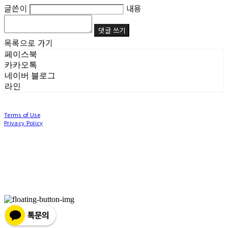
글쓴이
내용
댓글 쓰기
목록으로 가기
페이스북
카카오톡
네이버 블로그
라인
Terms of Use
Privacy Policy
Confirm Entrepreneur Information
Company Name: (주)눙눙이 | Owner: 이윤주, 조창원 | Personal Info Manager: 이윤주, 조
창원 | Phone Number: 0507-1370-3379 | Email: nungnunge8@gmail.com
Address: 경기도 부천시 성곡로63번길 104, 3층 | Business Registration Number:
386-87-
01511
| Business License:
2020-경기부천-0253
| Hosting by sixshop