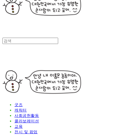
굿즈
캐릭터
사회공헌활동
콜라보레이션
교육
전시 및 팝업