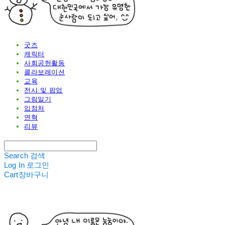
굿즈
캐릭터
사회공헌활동
콜라보레이션
교육
전시 및 팝업
그림일기
입점처
연혁
리뷰
Search
검색
Log In
로그인
Cart
장바구니