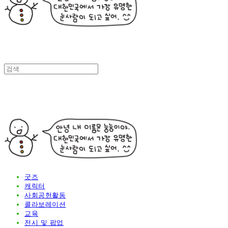
굿즈
캐릭터
사회공헌활동
콜라보레이션
교육
전시 및 팝업