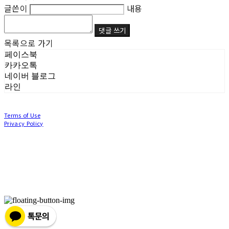
글쓴이
내용
댓글 쓰기
목록으로 가기
페이스북
카카오톡
네이버 블로그
라인
Terms of Use
Privacy Policy
Confirm Entrepreneur Information
Company Name: (주)눙눙이 | Owner: 이윤주, 조창원 | Personal Info Manager: 이윤주, 조
창원 | Phone Number: 0507-1370-3379 | Email: nungnunge8@gmail.com
Address: 경기도 부천시 성곡로63번길 104, 3층 | Business Registration Number:
386-87-
01511
| Business License:
2020-경기부천-0253
| Hosting by sixshop