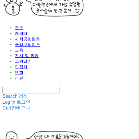
굿즈
캐릭터
사회공헌활동
콜라보레이션
교육
전시 및 팝업
그림일기
입점처
연혁
리뷰
Search
검색
Log In
로그인
Cart
장바구니