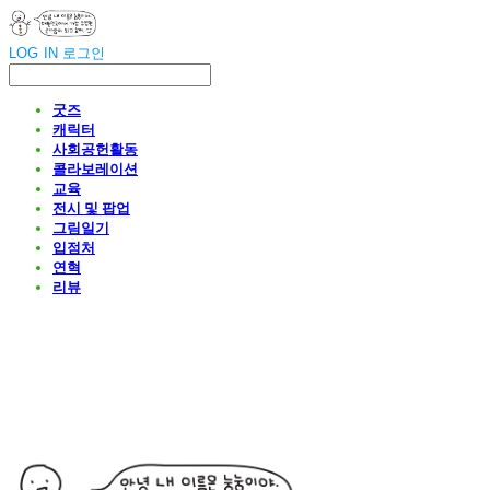
LOG IN
로그인
굿즈
캐릭터
사회공헌활동
콜라보레이션
교육
전시 및 팝업
그림일기
입점처
연혁
리뷰