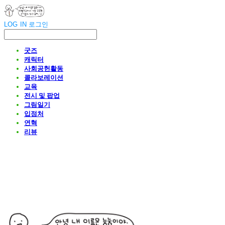
LOG IN
로그인
굿즈
캐릭터
사회공헌활동
콜라보레이션
교육
전시 및 팝업
그림일기
입점처
연혁
리뷰