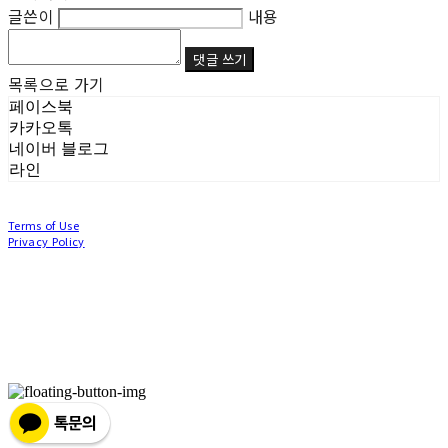
글쓴이
내용
댓글 쓰기
목록으로 가기
페이스북
카카오톡
네이버 블로그
라인
Terms of Use
Privacy Policy
Confirm Entrepreneur Information
Company Name: (주)눙눙이 | Owner: 이윤주, 조창원 | Personal Info Manager: 이윤주, 조
창원 | Phone Number: 0507-1370-3379 | Email: nungnunge8@gmail.com
Address: 경기도 부천시 성곡로63번길 104, 3층 | Business Registration Number:
386-87-
01511
| Business License:
2020-경기부천-0253
| Hosting by sixshop