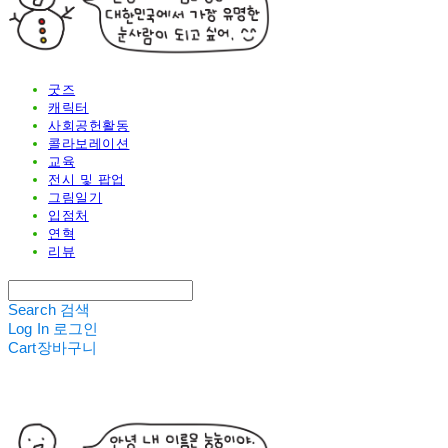
굿즈
캐릭터
사회공헌활동
콜라보레이션
교육
전시 및 팝업
그림일기
입점처
연혁
리뷰
Search
검색
Log In
로그인
Cart
장바구니