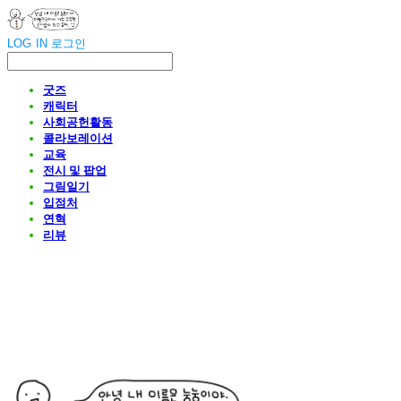
LOG IN
로그인
굿즈
캐릭터
사회공헌활동
콜라보레이션
교육
전시 및 팝업
그림일기
입점처
연혁
리뷰