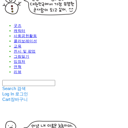
굿즈
캐릭터
사회공헌활동
콜라보레이션
교육
전시 및 팝업
그림일기
입점처
연혁
리뷰
Search
검색
Log In
로그인
Cart
장바구니