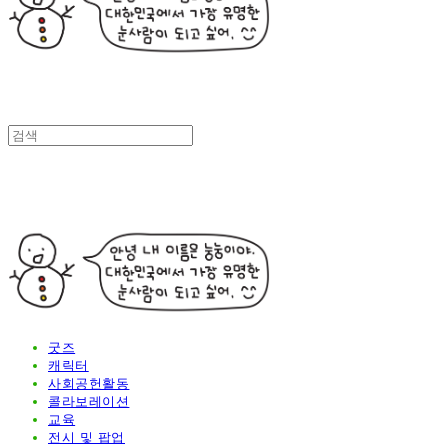
굿즈
캐릭터
사회공헌활동
콜라보레이션
교육
전시 및 팝업