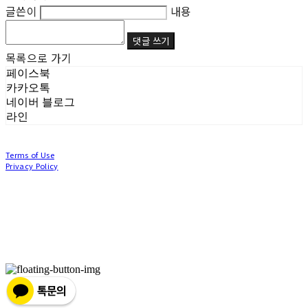
글쓴이
내용
댓글 쓰기
목록으로 가기
페이스북
카카오톡
네이버 블로그
라인
Terms of Use
Privacy Policy
Confirm Entrepreneur Information
Company Name: (주)눙눙이 | Owner: 이윤주, 조창원 | Personal Info Manager: 이윤주, 조
창원 | Phone Number: 0507-1370-3379 | Email: nungnunge8@gmail.com
Address: 경기도 부천시 성곡로63번길 104, 3층 | Business Registration Number:
386-87-
01511
| Business License:
2020-경기부천-0253
| Hosting by sixshop