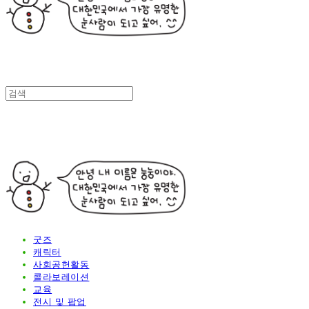
굿즈
캐릭터
사회공헌활동
콜라보레이션
교육
전시 및 팝업