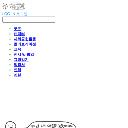
LOG IN
로그인
굿즈
캐릭터
사회공헌활동
콜라보레이션
교육
전시 및 팝업
그림일기
입점처
연혁
리뷰