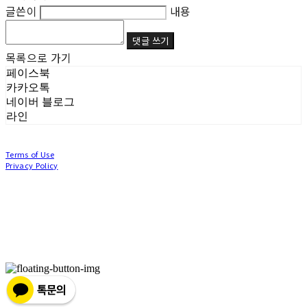
글쓴이
내용
댓글 쓰기
목록으로 가기
페이스북
카카오톡
네이버 블로그
라인
Terms of Use
Privacy Policy
Confirm Entrepreneur Information
Company Name: (주)눙눙이 | Owner: 이윤주, 조창원 | Personal Info Manager: 이윤주, 조
창원 | Phone Number: 0507-1370-3379 | Email: nungnunge8@gmail.com
Address: 경기도 부천시 성곡로63번길 104, 3층 | Business Registration Number:
386-87-
01511
| Business License:
2020-경기부천-0253
| Hosting by sixshop