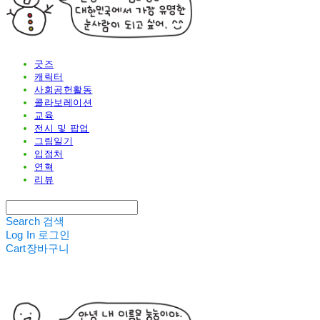
굿즈
캐릭터
사회공헌활동
콜라보레이션
교육
전시 및 팝업
그림일기
입점처
연혁
리뷰
Search
검색
Log In
로그인
Cart
장바구니