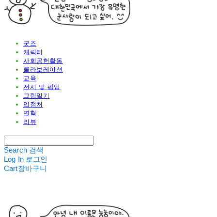
굿즈
캐릭터
사회공헌활동
콜라보레이션
교육
전시 및 팝업
그림일기
입점처
연혁
리뷰
Search
검색
Log In
로그인
Cart
장바구니