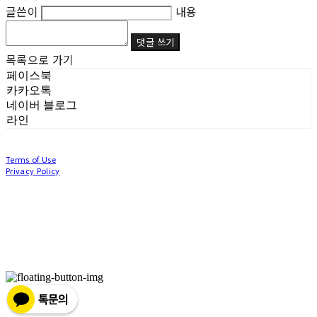
글쓴이
내용
댓글 쓰기
목록으로 가기
페이스북
카카오톡
네이버 블로그
라인
Terms of Use
Privacy Policy
Confirm Entrepreneur Information
Company Name: (주)눙눙이 | Owner: 이윤주, 조창원 | Personal Info Manager: 이윤주, 조
창원 | Phone Number: 0507-1370-3379 | Email: nungnunge8@gmail.com
Address: 경기도 부천시 성곡로63번길 104, 3층 | Business Registration Number:
386-87-
01511
| Business License:
2020-경기부천-0253
| Hosting by sixshop