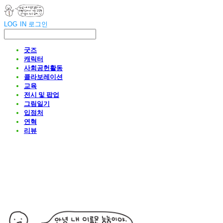
LOG IN
로그인
굿즈
캐릭터
사회공헌활동
콜라보레이션
교육
전시 및 팝업
그림일기
입점처
연혁
리뷰