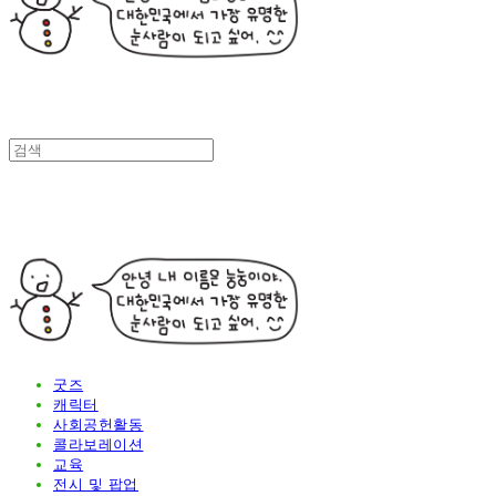
굿즈
캐릭터
사회공헌활동
콜라보레이션
교육
전시 및 팝업