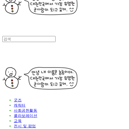
굿즈
캐릭터
사회공헌활동
콜라보레이션
교육
전시 및 팝업