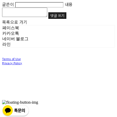
글쓴이
내용
댓글 쓰기
목록으로 가기
페이스북
카카오톡
네이버 블로그
라인
Terms of Use
Privacy Policy
Confirm Entrepreneur Information
Company Name: (주)눙눙이 | Owner: 이윤주, 조창원 | Personal Info Manager: 이윤주, 조
창원 | Phone Number: 0507-1370-3379 | Email: nungnunge8@gmail.com
Address: 경기도 부천시 성곡로63번길 104, 3층 | Business Registration Number:
386-87-
01511
| Business License:
2020-경기부천-0253
| Hosting by sixshop