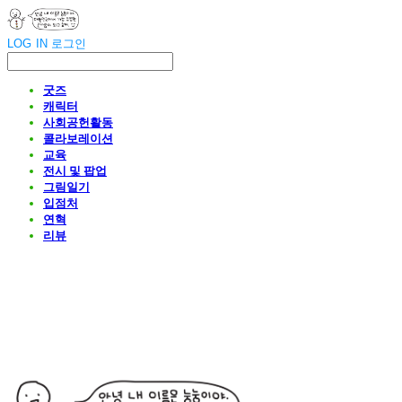
LOG IN
로그인
굿즈
캐릭터
사회공헌활동
콜라보레이션
교육
전시 및 팝업
그림일기
입점처
연혁
리뷰