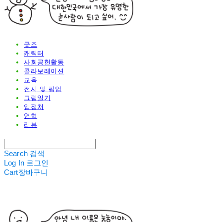
굿즈
캐릭터
사회공헌활동
콜라보레이션
교육
전시 및 팝업
그림일기
입점처
연혁
리뷰
Search
검색
Log In
로그인
Cart
장바구니