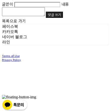
글쓴이
내용
댓글 쓰기
목록으로 가기
페이스북
카카오톡
네이버 블로그
라인
Terms of Use
Privacy Policy
Confirm Entrepreneur Information
Company Name: (주)눙눙이 | Owner: 이윤주, 조창원 | Personal Info Manager: 이윤주, 조
창원 | Phone Number: 0507-1370-3379 | Email: nungnunge8@gmail.com
Address: 경기도 부천시 성곡로63번길 104, 3층 | Business Registration Number:
386-87-
01511
| Business License:
2020-경기부천-0253
| Hosting by sixshop