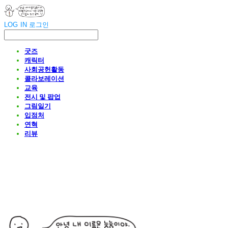
LOG IN
로그인
굿즈
캐릭터
사회공헌활동
콜라보레이션
교육
전시 및 팝업
그림일기
입점처
연혁
리뷰