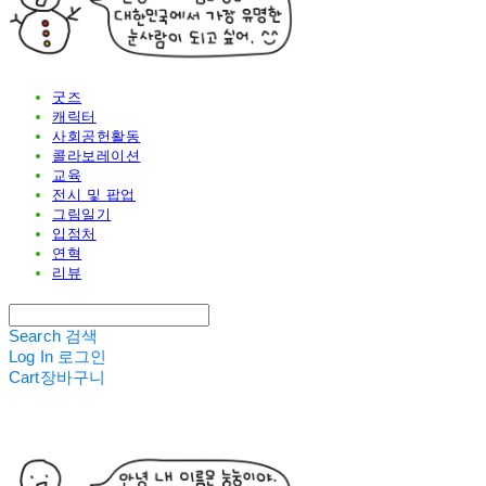
굿즈
캐릭터
사회공헌활동
콜라보레이션
교육
전시 및 팝업
그림일기
입점처
연혁
리뷰
Search
검색
Log In
로그인
Cart
장바구니