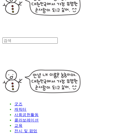
굿즈
캐릭터
사회공헌활동
콜라보레이션
교육
전시 및 팝업