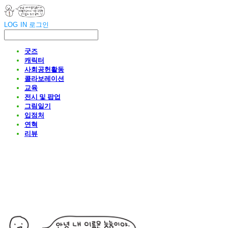
LOG IN
로그인
굿즈
캐릭터
사회공헌활동
콜라보레이션
교육
전시 및 팝업
그림일기
입점처
연혁
리뷰