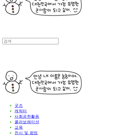
굿즈
캐릭터
사회공헌활동
콜라보레이션
교육
전시 및 팝업