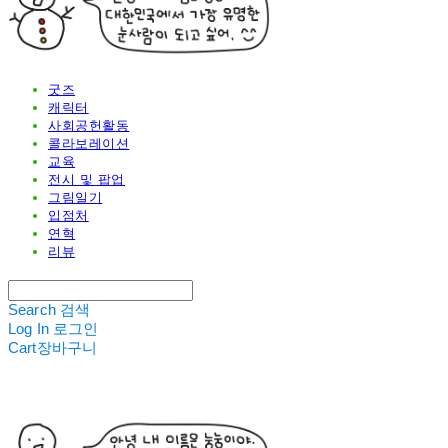
굿즈
캐릭터
사회공헌활동
콜라보레이션
교육
전시 및 팝업
그림일기
입점처
연혁
리뷰
Search
검색
Log In
로그인
Cart
장바구니