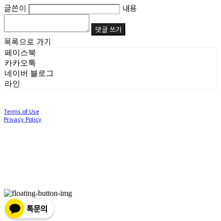
글쓴이
내용
댓글 쓰기
목록으로 가기
페이스북
카카오톡
네이버 블로그
라인
Terms of Use
Privacy Policy
Confirm Entrepreneur Information
Company Name: (주)눙눙이 | Owner: 이윤주, 조창원 | Personal Info Manager: 이윤주, 조
창원 | Phone Number: 0507-1370-3379 | Email: nungnunge8@gmail.com
Address: 경기도 부천시 성곡로63번길 104, 3층 | Business Registration Number:
386-87-
01511
| Business License:
2020-경기부천-0253
| Hosting by sixshop