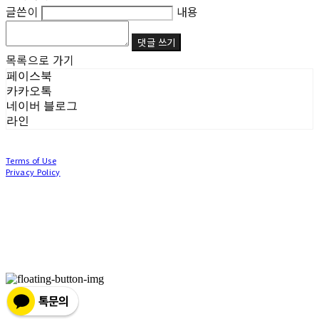
글쓴이
내용
댓글 쓰기
목록으로 가기
페이스북
카카오톡
네이버 블로그
라인
Terms of Use
Privacy Policy
Confirm Entrepreneur Information
Company Name: (주)눙눙이 | Owner: 이윤주, 조창원 | Personal Info Manager: 이윤주, 조
창원 | Phone Number: 0507-1370-3379 | Email: nungnunge8@gmail.com
Address: 경기도 부천시 성곡로63번길 104, 3층 | Business Registration Number:
386-87-
01511
| Business License:
2020-경기부천-0253
| Hosting by sixshop