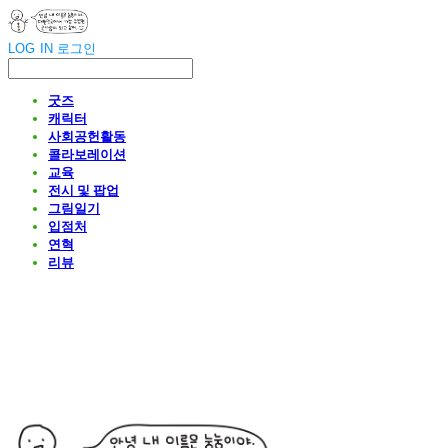
LOG IN
로그인
굿즈
캐릭터
사회공헌활동
콜라보레이션
교육
전시 및 팝업
그림일기
입점처
연혁
리뷰