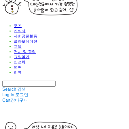
굿즈
캐릭터
사회공헌활동
콜라보레이션
교육
전시 및 팝업
그림일기
입점처
연혁
리뷰
Search
검색
Log In
로그인
Cart
장바구니