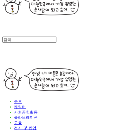
굿즈
캐릭터
사회공헌활동
콜라보레이션
교육
전시 및 팝업