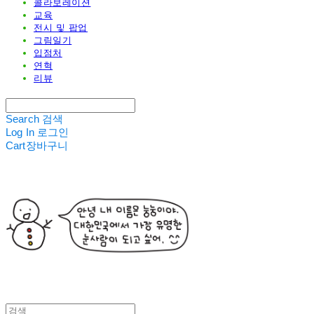
콜라보레이션
교육
전시 및 팝업
그림일기
입점처
연혁
리뷰
Search
검색
Log In
로그인
Cart
장바구니