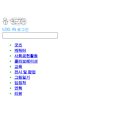
LOG IN
로그인
굿즈
캐릭터
사회공헌활동
콜라보레이션
교육
전시 및 팝업
그림일기
입점처
연혁
리뷰