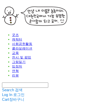
굿즈
캐릭터
사회공헌활동
콜라보레이션
교육
전시 및 팝업
그림일기
입점처
연혁
리뷰
Search
검색
Log In
로그인
Cart
장바구니