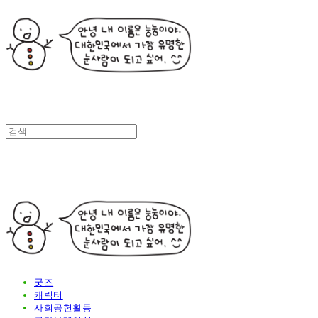
굿즈
캐릭터
사회공헌활동