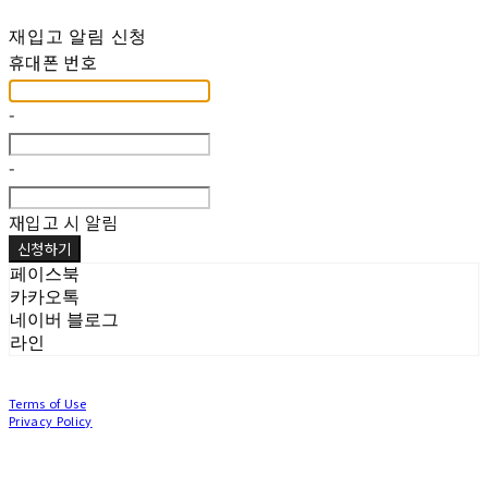
재입고 알림 신청
휴대폰 번호
-
-
재입고 시 알림
신청하기
페이스북
카카오톡
네이버 블로그
라인
Terms of Use
Privacy Policy
Confirm Entrepreneur Information
Company Name: (주)눙눙이 | Owner: 이윤주, 조창원 | Personal Info Manager: 이윤주, 조
창원 | Phone Number: 0507-1370-3379 | Email: nungnunge8@gmail.com