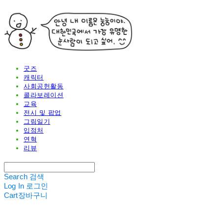
굿즈
캐릭터
사회공헌활동
콜라보레이션
교육
전시 및 팝업
그림일기
입점처
연혁
리뷰
Search
검색
Log In
로그인
Cart
장바구니