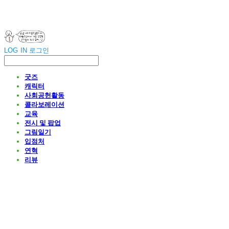
LOG IN
로그인
굿즈
캐릭터
사회공헌활동
콜라보레이션
교육
전시 및 팝업
그림일기
입점처
연혁
리뷰