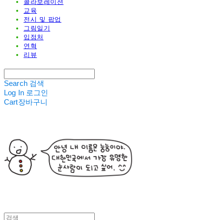
콜라보레이션
교육
전시 및 팝업
그림일기
입점처
연혁
리뷰
Search
검색
Log In
로그인
Cart
장바구니