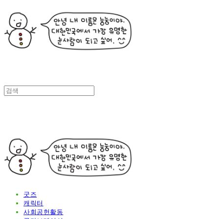
굿즈
캐릭터
사회공헌활동