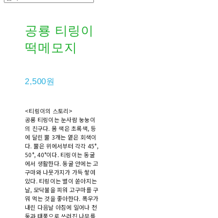
공룡 티링이
떡메모지
2,500원
<티링이의 스토리>
공룡 티링이는 눈사람 눙눙이
의 친구다. 몸 색은 초록색, 등
에 달린 뿔 3개는 옅은 회색이
다. 뿔은 위에서부터 각각 45°,
50°, 40°이다. 티링이는 동굴
에서 생활한다. 동굴 안에는 고
구마와 나뭇가지가 가득 쌓여
있다. 티링이는 별이 쏟아지는
날, 모닥불을 피워 고구마를 구
워 먹는 것을 좋아한다. 폭우가
내린 다음날 아침에 일어나 천
둥과 태풍으로 쓰러진 나무를