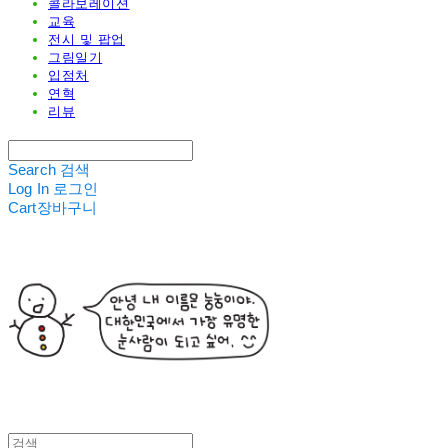
콜라보레이션
교육
전시 및 팝업
그림일기
입점처
연혁
리뷰
Search
검색
Log In
로그인
Cart
장바구니