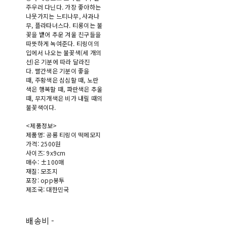
주우러 다닌다. 가장 좋아하는
나뭇가지는 느티나무, 사과나
무, 플라타너스다. 티롱이는 불
꽃을 뱉어 추운 겨울 친구들을
따뜻하게 녹여준다. 티링이의
입에서 나오는 불꽃색(세 개의
선)은 기분에 따라 달라진
다. 빨간색은 기분이 좋을
때, 주황색은 심심할 때, 노란
색은 행복할 때, 파란색은 추울
때, 무지개색은 비가 내릴 때의
불꽃색이다.
<제품정보>
제품명: 공룡 티링이 떡메모지
가격: 2500원
사이즈: 9x9cm
매수: ±100매
재질: 모조지
포장: opp봉투
제조국: 대한민국
배송비
-