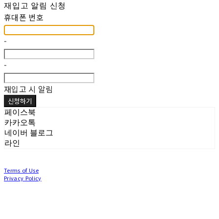
재입고 알림 신청
휴대폰 번호
-
-
재입고 시 알림
신청하기
페이스북
카카오톡
네이버 블로그
라인
Terms of Use
Privacy Policy
Confirm Entrepreneur Information
Company Name: (주)눙눙이 | Owner: 이윤주, 조창원 | Personal Info Manager: 이윤주, 조
창원 | Phone Number: 0507-1370-3379 | Email: nungnunge8@gmail.com
Address: 경기도 부천시 성곡로63번길 104, 3층 | Business Registration Number:
386-87-