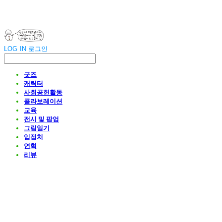
LOG IN
로그인
굿즈
캐릭터
사회공헌활동
콜라보레이션
교육
전시 및 팝업
그림일기
입점처
연혁
리뷰