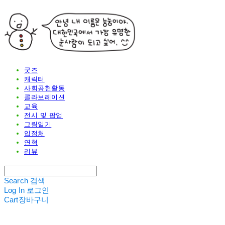
굿즈
캐릭터
사회공헌활동
콜라보레이션
교육
전시 및 팝업
그림일기
입점처
연혁
리뷰
Search
검색
Log In
로그인
Cart
장바구니