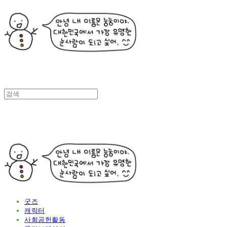
굿즈
캐릭터
사회공헌활동