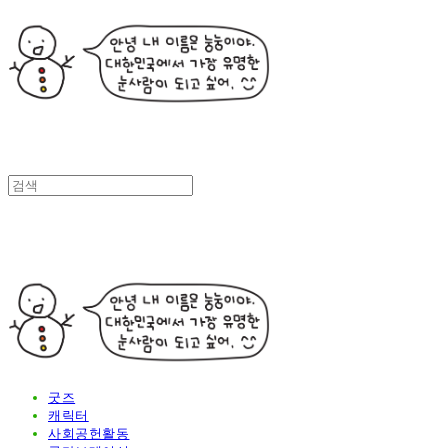
굿즈
캐릭터
사회공헌활동