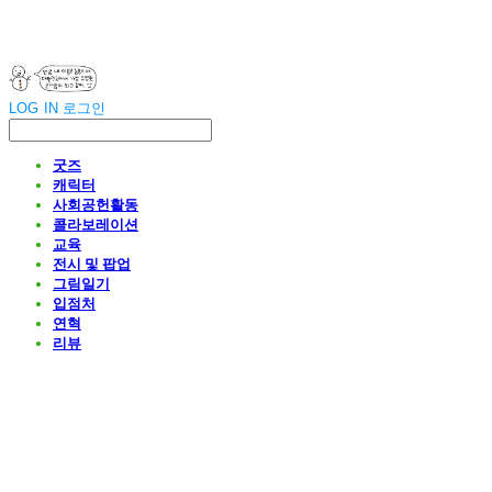
LOG IN
로그인
굿즈
캐릭터
사회공헌활동
콜라보레이션
교육
전시 및 팝업
그림일기
입점처
연혁
리뷰