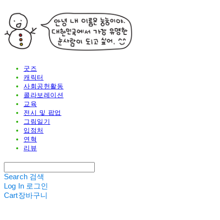
굿즈
캐릭터
사회공헌활동
콜라보레이션
교육
전시 및 팝업
그림일기
입점처
연혁
리뷰
Search
검색
Log In
로그인
Cart
장바구니