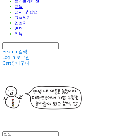
콜라보레이션
교육
전시 및 팝업
그림일기
입점처
연혁
리뷰
Search
검색
Log In
로그인
Cart
장바구니