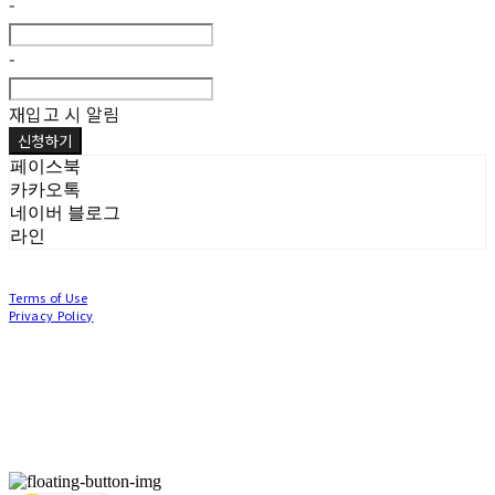
-
-
재입고 시 알림
신청하기
페이스북
카카오톡
네이버 블로그
라인
Terms of Use
Privacy Policy
Confirm Entrepreneur Information
Company Name: (주)눙눙이 | Owner: 이윤주, 조창원 | Personal Info Manager: 이윤주, 조
창원 | Phone Number: 0507-1370-3379 | Email: nungnunge8@gmail.com
Address: 경기도 부천시 성곡로63번길 104, 3층 | Business Registration Number:
386-87-
01511
| Business License:
2020-경기부천-0253
| Hosting by sixshop