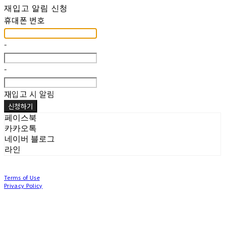
재입고 알림 신청
휴대폰 번호
-
-
재입고 시 알림
신청하기
페이스북
카카오톡
네이버 블로그
라인
Terms of Use
Privacy Policy
Confirm Entrepreneur Information
Company Name: (주)눙눙이 | Owner: 이윤주, 조창원 | Personal Info Manager: 이윤주, 조
창원 | Phone Number: 0507-1370-3379 | Email: nungnunge8@gmail.com