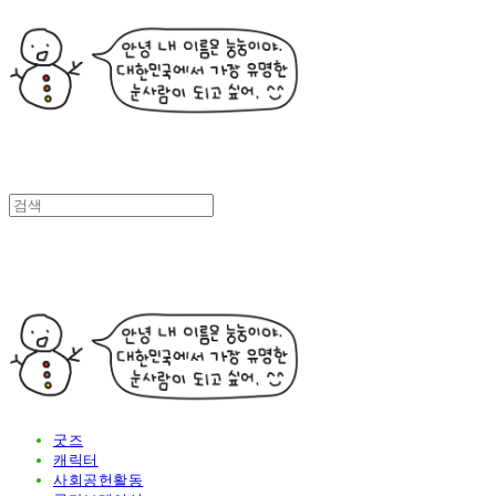
굿즈
캐릭터
사회공헌활동