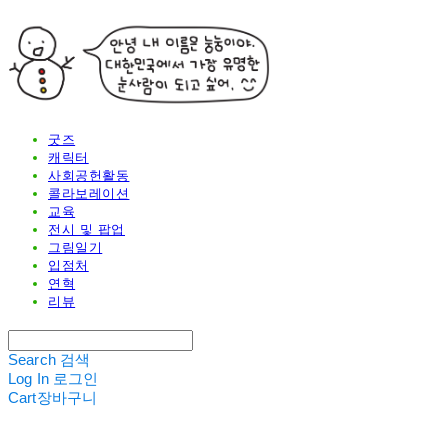
굿즈
캐릭터
사회공헌활동
콜라보레이션
교육
전시 및 팝업
그림일기
입점처
연혁
리뷰
Search
검색
Log In
로그인
Cart
장바구니