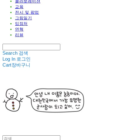
콜라보레이션
교육
전시 및 팝업
그림일기
입점처
연혁
리뷰
Search
검색
Log In
로그인
Cart
장바구니