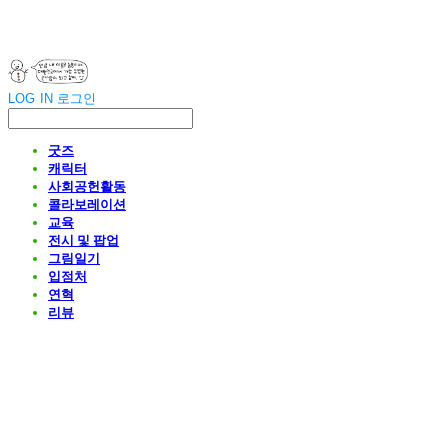
LOG IN
로그인
굿즈
캐릭터
사회공헌활동
콜라보레이션
교육
전시 및 팝업
그림일기
입점처
연혁
리뷰