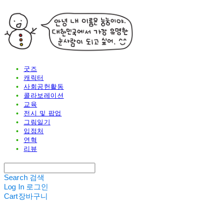
굿즈
캐릭터
사회공헌활동
콜라보레이션
교육
전시 및 팝업
그림일기
입점처
연혁
리뷰
Search
검색
Log In
로그인
Cart
장바구니