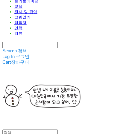
콜라보레이션
교육
전시 및 팝업
그림일기
입점처
연혁
리뷰
Search
검색
Log In
로그인
Cart
장바구니