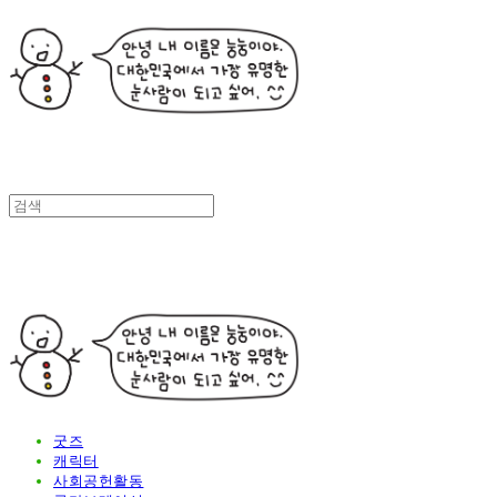
굿즈
캐릭터
사회공헌활동