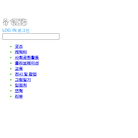
LOG IN
로그인
굿즈
캐릭터
사회공헌활동
콜라보레이션
교육
전시 및 팝업
그림일기
입점처
연혁
리뷰