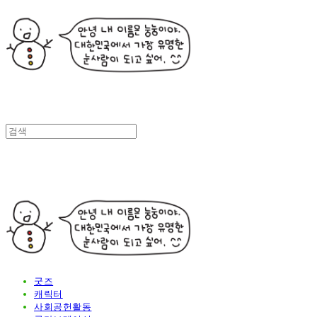
굿즈
캐릭터
사회공헌활동