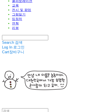
콜라보레이션
교육
전시 및 팝업
그림일기
입점처
연혁
리뷰
Search
검색
Log In
로그인
Cart
장바구니