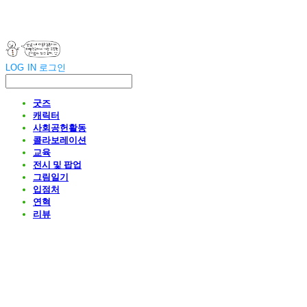
LOG IN
로그인
굿즈
캐릭터
사회공헌활동
콜라보레이션
교육
전시 및 팝업
그림일기
입점처
연혁
리뷰