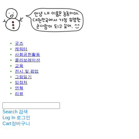
굿즈
캐릭터
사회공헌활동
콜라보레이션
교육
전시 및 팝업
그림일기
입점처
연혁
리뷰
Search
검색
Log In
로그인
Cart
장바구니