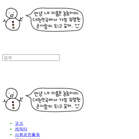
굿즈
캐릭터
사회공헌활동