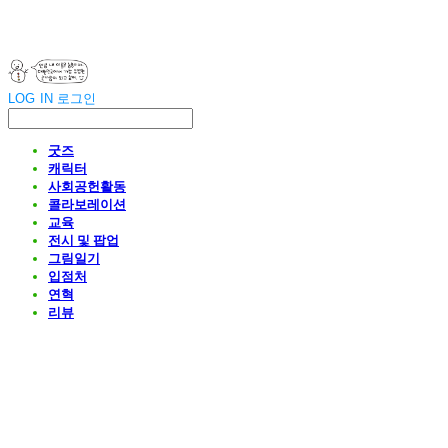
LOG IN
로그인
굿즈
캐릭터
사회공헌활동
콜라보레이션
교육
전시 및 팝업
그림일기
입점처
연혁
리뷰