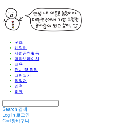
굿즈
캐릭터
사회공헌활동
콜라보레이션
교육
전시 및 팝업
그림일기
입점처
연혁
리뷰
Search
검색
Log In
로그인
Cart
장바구니