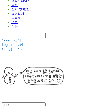
콜라보레이션
교육
전시 및 팝업
그림일기
입점처
연혁
리뷰
Search
검색
Log In
로그인
Cart
장바구니