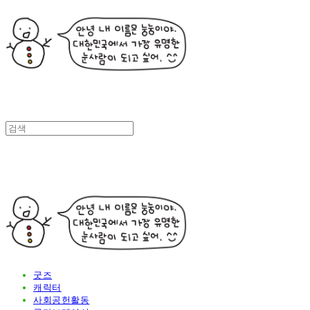
굿즈
캐릭터
사회공헌활동