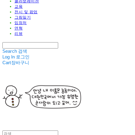
콜라보레이션
교육
전시 및 팝업
그림일기
입점처
연혁
리뷰
Search
검색
Log In
로그인
Cart
장바구니