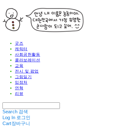
굿즈
캐릭터
사회공헌활동
콜라보레이션
교육
전시 및 팝업
그림일기
입점처
연혁
리뷰
Search
검색
Log In
로그인
Cart
장바구니