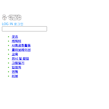
LOG IN
로그인
굿즈
캐릭터
사회공헌활동
콜라보레이션
교육
전시 및 팝업
그림일기
입점처
연혁
리뷰