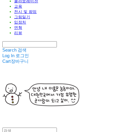
콜라보레이션
교육
전시 및 팝업
그림일기
입점처
연혁
리뷰
Search
검색
Log In
로그인
Cart
장바구니