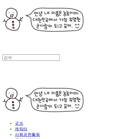
굿즈
캐릭터
사회공헌활동