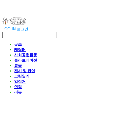
LOG IN
로그인
굿즈
캐릭터
사회공헌활동
콜라보레이션
교육
전시 및 팝업
그림일기
입점처
연혁
리뷰