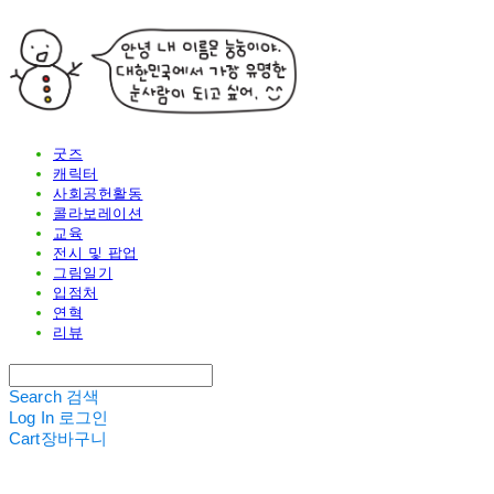
굿즈
캐릭터
사회공헌활동
콜라보레이션
교육
전시 및 팝업
그림일기
입점처
연혁
리뷰
Search
검색
Log In
로그인
Cart
장바구니