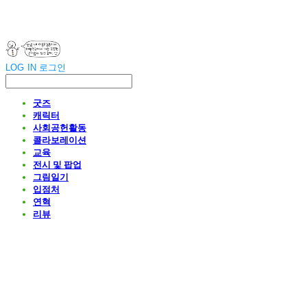
LOG IN
로그인
굿즈
캐릭터
사회공헌활동
콜라보레이션
교육
전시 및 팝업
그림일기
입점처
연혁
리뷰