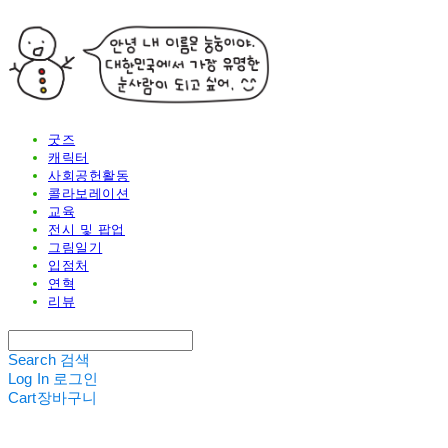
굿즈
캐릭터
사회공헌활동
콜라보레이션
교육
전시 및 팝업
그림일기
입점처
연혁
리뷰
Search
검색
Log In
로그인
Cart
장바구니