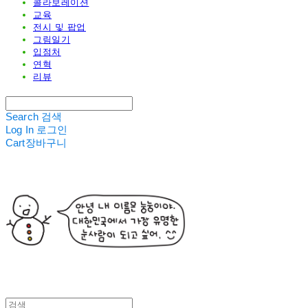
콜라보레이션
교육
전시 및 팝업
그림일기
입점처
연혁
리뷰
Search
검색
Log In
로그인
Cart
장바구니