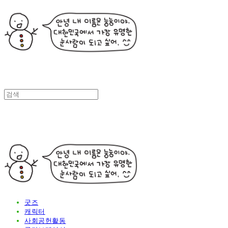
굿즈
캐릭터
사회공헌활동